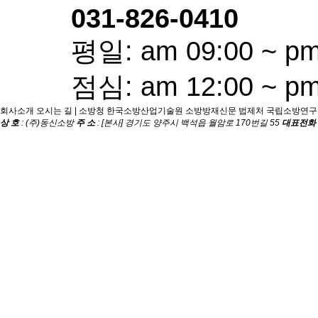
031-826-0410
평일: am 09:00 ~ pm
점심: am 12:00 ~ pm
회사소개
오시는 길
|
소방청
한국소방산업기술원
소방방재신문
법제처
국립소방연구
상 호
: (주)동신소방
주 소
: [본사] 경기도 양주시 백석읍 월암로 170번길 55
대표전화