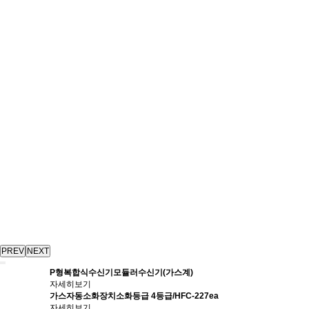
PREV
NEXT
P형복합식수신기
모듈러수신기(가스계)
자세히보기
가스자동소화장치
소화등급 4등급/HFC-227ea
자세히보기