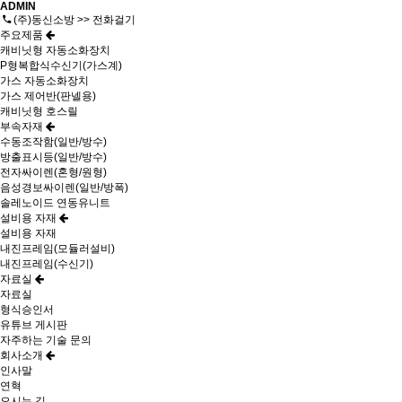
ADMIN
(주)동신소방 >> 전화걸기
주요제품
캐비닛형 자동소화장치
P형복합식수신기(가스계)
가스 자동소화장치
가스 제어반(판넬용)
캐비닛형 호스릴
부속자재
수동조작함(일반/방수)
방출표시등(일반/방수)
전자싸이렌(혼형/원형)
음성경보싸이렌(일반/방폭)
솔레노이드 연동유니트
설비용 자재
설비용 자재
내진프레임(모듈러설비)
내진프레임(수신기)
자료실
자료실
형식승인서
유튜브 게시판
자주하는 기술 문의
회사소개
인사말
연혁
오시는 길