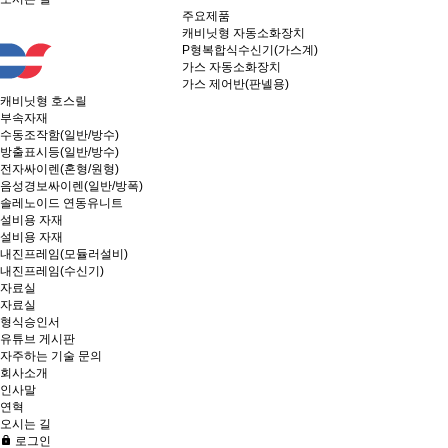
주요제품
캐비닛형 자동소화장치
P형복합식수신기(가스계)
가스 자동소화장치
가스 제어반(판넬용)
캐비닛형 호스릴
부속자재
수동조작함(일반/방수)
방출표시등(일반/방수)
전자싸이렌(혼형/원형)
음성경보싸이렌(일반/방폭)
솔레노이드 연동유니트
설비용 자재
설비용 자재
내진프레임(모듈러설비)
내진프레임(수신기)
자료실
자료실
형식승인서
유튜브 게시판
자주하는 기술 문의
회사소개
인사말
연혁
오시는 길
로그인