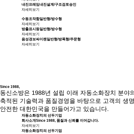
내진프레임
내진설계/구조검토승인
자세히보기
수동조작함
일반형/방수형
자세히보기
방출표시등
일반형/방수형
자세히보기
음성경보싸이렌
일반형/방폭형/주문형
자세히보기
Since 1988,
동신소방은 1988년 설립 이래 자동소화장치 분
축적된 기술력과 품질경영을 바탕으로 고객의 생명
안전한 대한민국을 만들어가고 있습니다.
자동소화장치의 선두기업
회사소개
Since 1988, 품질과 신뢰를 이어갑니다.
자세히보기
자동소화장치의 선두기업