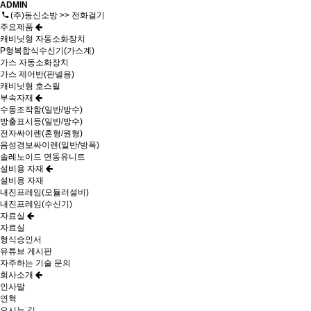
ADMIN
(주)동신소방 >> 전화걸기
주요제품
캐비닛형 자동소화장치
P형복합식수신기(가스계)
가스 자동소화장치
가스 제어반(판넬용)
캐비닛형 호스릴
부속자재
수동조작함(일반/방수)
방출표시등(일반/방수)
전자싸이렌(혼형/원형)
음성경보싸이렌(일반/방폭)
솔레노이드 연동유니트
설비용 자재
설비용 자재
내진프레임(모듈러설비)
내진프레임(수신기)
자료실
자료실
형식승인서
유튜브 게시판
자주하는 기술 문의
회사소개
인사말
연혁
오시는 길