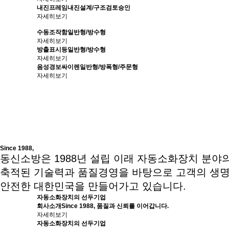
내진프레임
내진설계/구조검토승인
자세히보기
수동조작함
일반형/방수형
자세히보기
방출표시등
일반형/방수형
자세히보기
음성경보싸이렌
일반형/방폭형/주문형
자세히보기
Since 1988,
동신소방은 1988년 설립 이래 자동소화장치 분
축적된 기술력과 품질경영을 바탕으로 고객의 생명
안전한 대한민국을 만들어가고 있습니다.
자동소화장치의 선두기업
회사소개
Since 1988, 품질과 신뢰를 이어갑니다.
자세히보기
자동소화장치의 선두기업