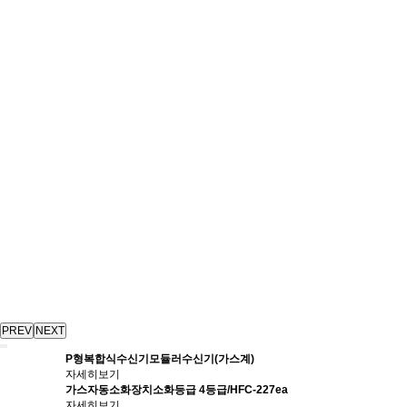
PREV
NEXT
P형복합식수신기
모듈러수신기(가스계)
자세히보기
가스자동소화장치
소화등급 4등급/HFC-227ea
자세히보기