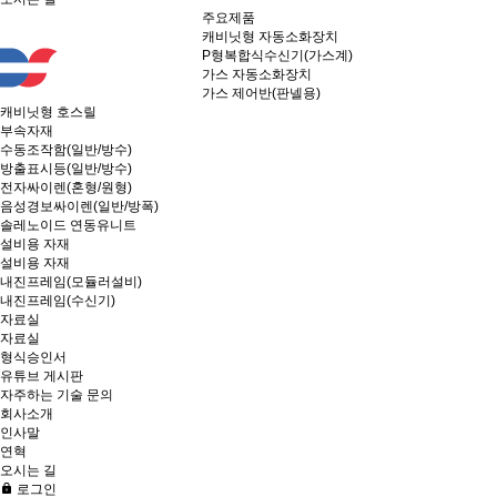
주요제품
캐비닛형 자동소화장치
P형복합식수신기(가스계)
가스 자동소화장치
가스 제어반(판넬용)
캐비닛형 호스릴
부속자재
수동조작함(일반/방수)
방출표시등(일반/방수)
전자싸이렌(혼형/원형)
음성경보싸이렌(일반/방폭)
솔레노이드 연동유니트
설비용 자재
설비용 자재
내진프레임(모듈러설비)
내진프레임(수신기)
자료실
자료실
형식승인서
유튜브 게시판
자주하는 기술 문의
회사소개
인사말
연혁
오시는 길
로그인